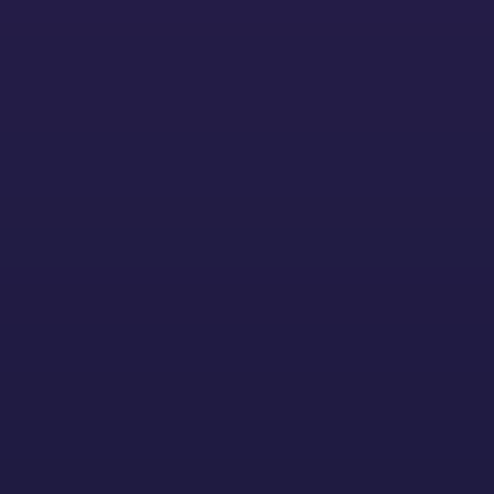
视觉文化研究
研究视觉元素在文化传播中的作用