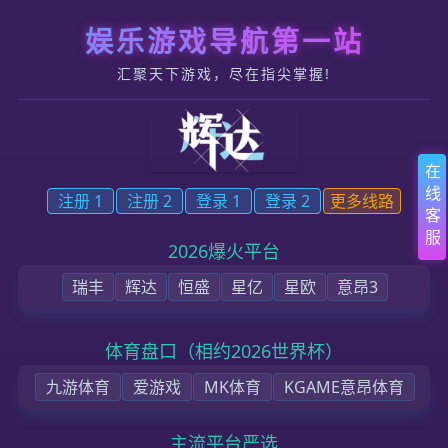
跳转到内容
风暴 - 会员平台中心 | 分享好游戏注册
首页
公司大事记
企业简报
营销推广
加入我们