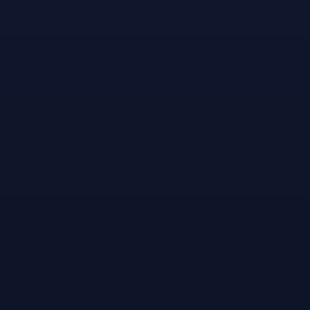
企业简报
营销推广
公司大事记
注册申请杏耀账号
如何风暴账号：简单几步搞定！